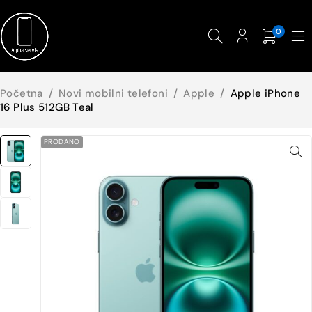
0
Početna
/
Novi mobilni telefoni
/
Apple
/
Apple iPhone
16 Plus 512GB Teal
PRODANO