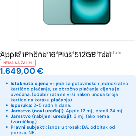
Apple
,
iPhone
,
Novi mobilni telefoni
,
Pametni telefoni
Apple iPhone 16 Plus 512GB Teal
NEMA NA ZALIHI
1.649,00
€
Istaknuta cijena
vrijedi za gotovinsko i jednokratno
kartično plaćanje, za obročno plaćanje cijena je
uvećana. (odabir rata se vrši nakon unosa broja
kartice na koraku plaćanja)
Isporuka
: 2-5 radnih dana.
Jamstvo (novi uređaji)
: Apple 12 mj., ostali 24 mj.
Jamstvo (rabljeni uređaji)
: 3 mj. (ako nema
tvorničkog).
Pravni subjekti
: iznos u trošak: DA, odbitak od
poreza: NE.