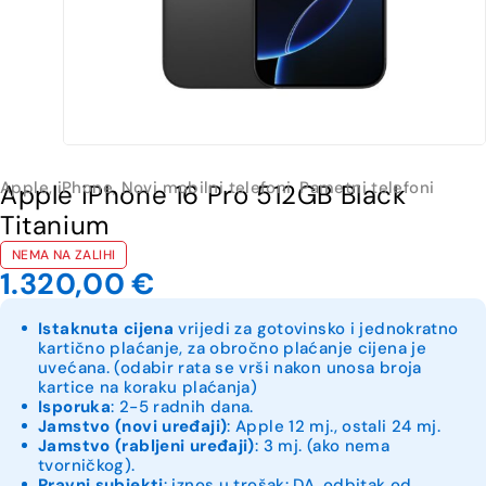
Apple
,
iPhone
,
Novi mobilni telefoni
,
Pametni telefoni
Apple iPhone 16 Pro 512GB Black
Titanium
NEMA NA ZALIHI
1.320,00
€
Istaknuta cijena
vrijedi za gotovinsko i jednokratno
kartično plaćanje, za obročno plaćanje cijena je
uvećana. (odabir rata se vrši nakon unosa broja
kartice na koraku plaćanja)
Isporuka
: 2-5 radnih dana.
Jamstvo (novi uređaji)
: Apple 12 mj., ostali 24 mj.
Jamstvo (rabljeni uređaji)
: 3 mj. (ako nema
tvorničkog).
Pravni subjekti
: iznos u trošak: DA, odbitak od