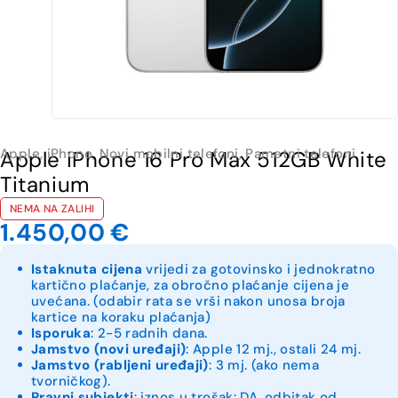
Apple
,
iPhone
,
Novi mobilni telefoni
,
Pametni telefoni
Apple iPhone 16 Pro Max 512GB White
Titanium
NEMA NA ZALIHI
1.450,00
€
Istaknuta cijena
vrijedi za gotovinsko i jednokratno
kartično plaćanje, za obročno plaćanje cijena je
uvećana. (odabir rata se vrši nakon unosa broja
kartice na koraku plaćanja)
Isporuka
: 2-5 radnih dana.
Jamstvo (novi uređaji)
: Apple 12 mj., ostali 24 mj.
Jamstvo (rabljeni uređaji)
: 3 mj. (ako nema
tvorničkog).
Pravni subjekti
: iznos u trošak: DA, odbitak od