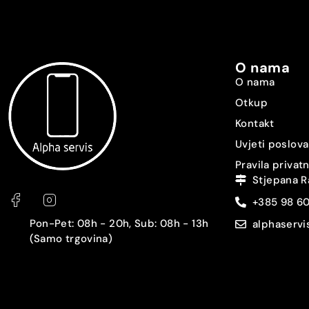
Zaštita
3.5 mm audio izlaz
O nama
USB konektor
O nama
Otkup
Punjač u pakiranju
Kontakt
Slušalice u pakiranju
Uvjeti poslova
Pravila privat
Tip baterije
Stjepana R
+385 98 6
Kapacitet baterije
Pon-Pet: 08h - 20h, Sub: 08h - 13h
alphaserv
Brzo punjenje
(Samo trgovina)
Bežično punjenje
Dimenzije