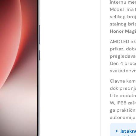
internu mem
Model ima 
velikog bro
stalnog bri
Honor Magi
AMOLED ekra
prikaz, dob
pregledavan
Gen 4 proc
svakodnevni
Glavna kame
dok prednja
Lite dodat
W, IP68 zaš
ga praktičn
autonomiju 
Istakn