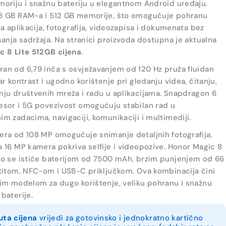
oriju i snažnu bateriju u elegantnom Android uređaju.
8 GB RAM-a i 512 GB memorije, što omogućuje pohranu
ja aplikacija, fotografija, videozapisa i dokumenata bez
sanja sadržaja. Na stranici proizvoda dostupna je aktualna
c 8 Lite 512GB cijena
.
n od 6,79 inča s osvježavanjem od 120 Hz pruža fluidan
ar kontrast i ugodno korištenje pri gledanju videa, čitanju,
ju društvenih mreža i radu u aplikacijama. Snapdragon 6
esor i 5G povezivost omogućuju stabilan rad u
m zadacima, navigaciji, komunikaciji i multimediji.
ra od 108 MP omogućuje snimanje detaljnih fotografija,
 16 MP kamera pokriva selfije i videopozive. Honor Magic 8
no se ističe baterijom od 7500 mAh, brzim punjenjem od 66
titom, NFC-om i USB-C priključkom. Ova kombinacija čini
im modelom za dugo korištenje, veliku pohranu i snažnu
baterije.
uta cijena
vrijedi za gotovinsko i jednokratno kartično