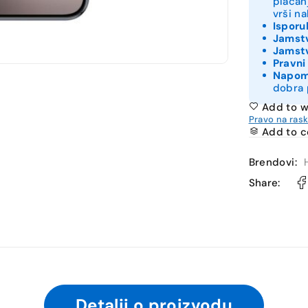
plaćan
vrši n
Isporu
Jamstv
Jamstv
Pravni
Napo
dobra 
Add to w
Pravo na ras
Add to 
Brendovi:
Share:
Detalji o proizvodu