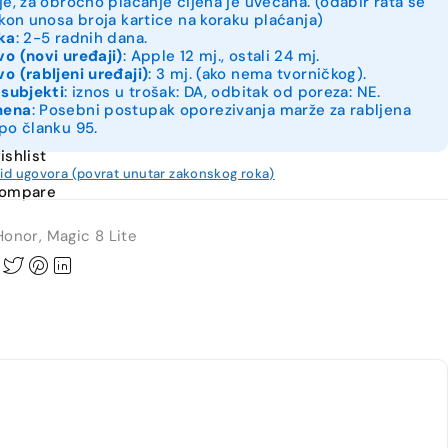
je, za obročno plaćanje cijena je uvećana. (odabir rata se
akon unosa broja kartice na koraku plaćanja)
ka
: 2-5 radnih dana.
o (novi uređaji)
: Apple 12 mj., ostali 24 mj.
o (rabljeni uređaji)
: 3 mj. (ako nema tvorničkog).
 subjekti
: iznos u trošak: DA, odbitak od poreza: NE.
mena
: Posebni postupak oporezivanja marže za rabljena
po članku 95.
ishlist
kid ugovora (povrat unutar zakonskog roka)
compare
Honor
,
Magic 8 Lite