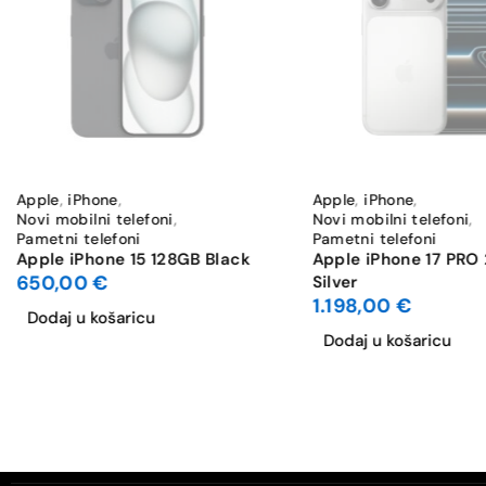
HDR
Stabilizacija slike
Maks. video rezolucija
WiFi
Apple
,
iPhone
,
Apple
,
iPhone
,
Novi mobilni telefoni
,
Novi mobilni telefoni
,
Dual SIM
Pametni telefoni
Pametni telefoni
Apple iPhone 15 128GB Black
Apple iPhone 17 PRO
650,00
€
Silver
GPS
1.198,00
€
Dodaj u košaricu
NFC
Dodaj u košaricu
Čitač otiska prsta
Prepoznavanje lica