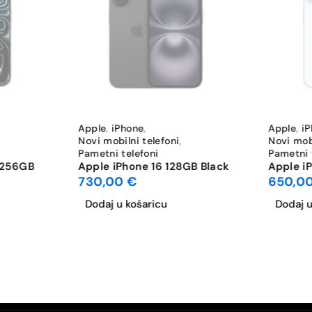
Da
Da
4K UHD (3840 x 2160)
Wi-Fi 6 (802.11ax)
Apple
,
iPhone
,
Apple
,
i
Novi mobilni telefoni
,
Novi mobi
Da (NanoSIM + NanoSIM)
Pametni telefoni
Pametni 
 256GB
Apple iPhone 16 128GB Black
Apple i
730,00
€
650,0
Da
Dodaj u košaricu
Dodaj u
Da
Da
Da