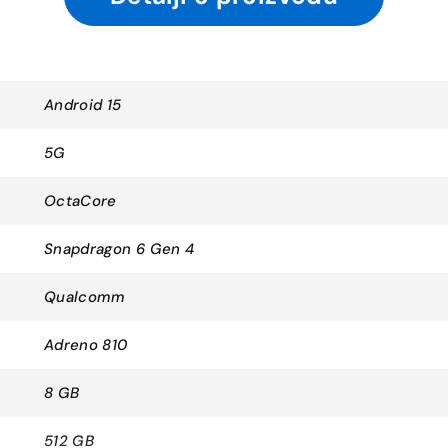
Android 15
5G
OctaCore
Snapdragon 6 Gen 4
Qualcomm
Adreno 810
8 GB
512 GB