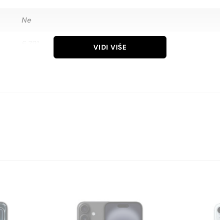
Ne
6.79″
VIDI VIŠE
1200 x 2640
AMOLED
120 Hz
90,9 %
427 ppi
108 MP (2 leće)
16 MP (1 leća)