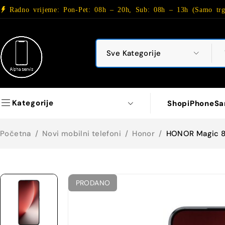
Radno vrijeme: Pon-Pet: 08h – 20h, Sub: 08h – 13h (Samo trg
Kategorije
Shop
iPhone
Sa
Početna
/
Novi mobilni telefoni
/
Honor
/
HONOR Magic 8 
PRODANO