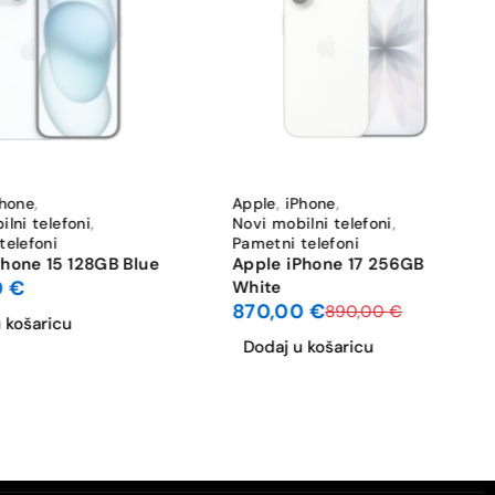
-2%
Phone
,
Apple
,
iPhone
,
lni telefoni
,
Novi mobilni telefoni
,
telefoni
Pametni telefoni
Phone 15 128GB Blue
Apple iPhone 17 256GB
0
€
White
870,00
€
890,00
€
 košaricu
Dodaj u košaricu