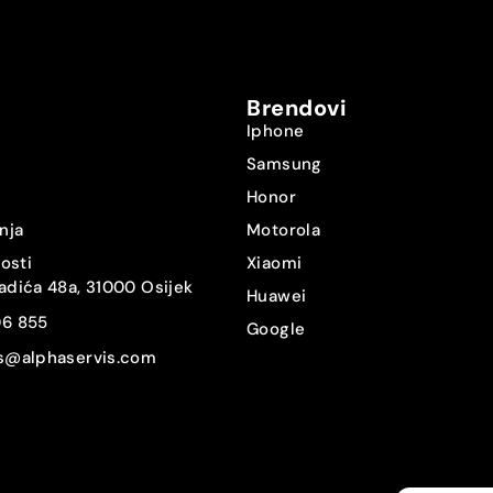
IP68
Ne
Brendovi
USB-C
Iphone
Samsung
Ne
Honor
Ne
nja
Motorola
nosti
Xiaomi
Li-Polymer
adića 48a, 31000 Osijek
Huawei
06 855
7500 mAh
Google
is@alphaservis.com
66 W
Ne
161.9 x 76.1 x 7.8 mm