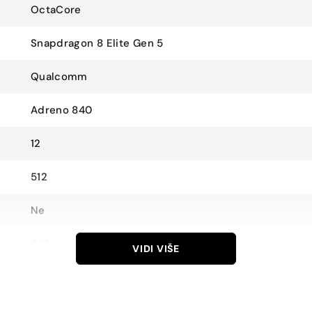
OctaCore
Snapdragon 8 Elite Gen 5
Qualcomm
Adreno 840
12
512
Ne
6.71
VIDI VIŠE
1256×2808
LTPO OLED