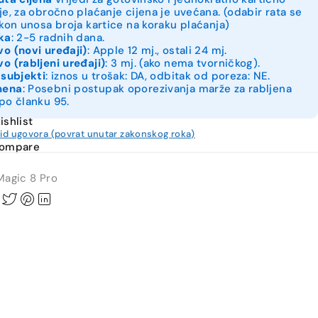
je, za obročno plaćanje cijena je uvećana. (odabir rata se
akon unosa broja kartice na koraku plaćanja)
ka
: 2-5 radnih dana.
o (novi uređaji)
: Apple 12 mj., ostali 24 mj.
o (rabljeni uređaji)
: 3 mj. (ako nema tvorničkog).
 subjekti
: iznos u trošak: DA, odbitak od poreza: NE.
mena
: Posebni postupak oporezivanja marže za rabljena
po članku 95.
ishlist
kid ugovora (povrat unutar zakonskog roka)
compare
Magic 8 Pro