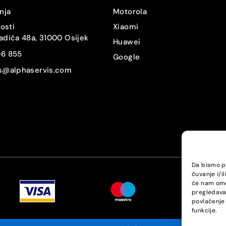
Da
nja
Motorola
nosti
Xiaomi
Da
adića 48a, 31000 Osijek
Huawei
06 855
IP68
Google
is@alphaservis.com
Ne
USB-C
Ne
Ne
Da bismo pr
čuvanje i/i
Li-Ion
će nam omo
pregledavan
6270
povlačenje 
funkcije.
100