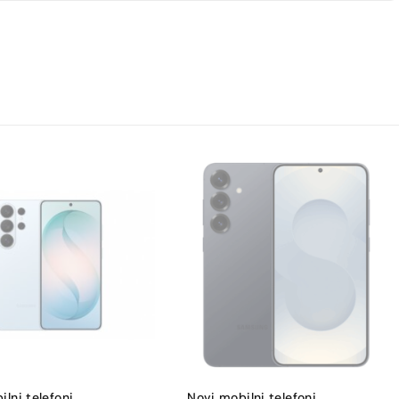
lni telefoni
,
Novi mobilni telefoni
,