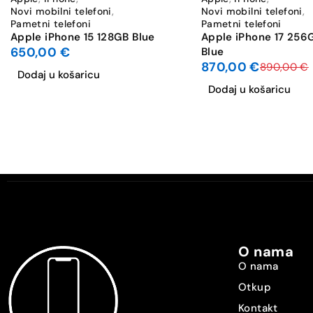
Novi mobilni telefoni
,
Novi mobilni telefoni
,
Optički zoom [x]
Pametni telefoni
Pametni telefoni
Apple iPhone 15 128GB Blue
Apple iPhone 17 256
650,00
€
Blue
Max. video rezolucija
870,00
€
890,00
€
Dodaj u košaricu
WiFi standard
Dodaj u košaricu
Dual SIM
Vrsta SIM-a [SIM1]
Vrsta SIM-a [SIM2]
Dijeljeni SIM slot
O nama
GPS
O nama
Otkup
NFC
Kontakt