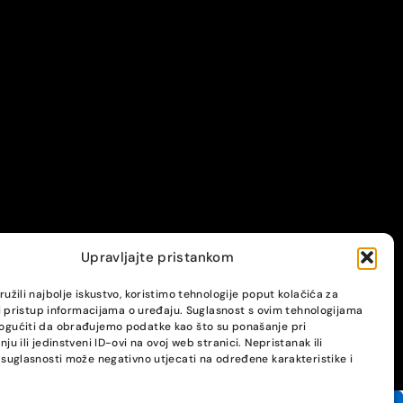
Upravljajte pristankom
užili najbolje iskustvo, koristimo tehnologije poput kolačića za
li pristup informacijama o uređaju. Suglasnost s ovim tehnologijama
gućiti da obrađujemo podatke kao što su ponašanje pri
ju ili jedinstveni ID-ovi na ovoj web stranici. Nepristanak ili
suglasnosti može negativno utjecati na određene karakteristike i