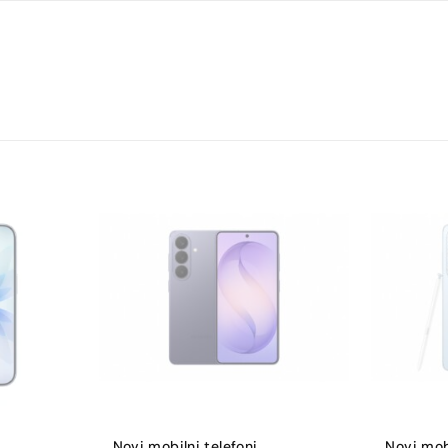
120
89,6
458
200
3
50
1
Da
Da
Novi mobilni telefoni
,
Novi mobi