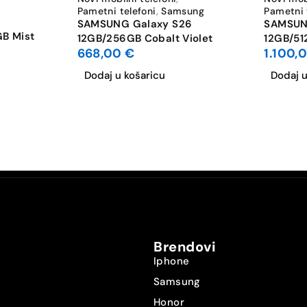
Pametni telefoni
,
Samsung
Pametni 
3
SAMSUNG Galaxy S26
SAMSUNG
GB Mist
12GB/256GB Cobalt Violet
12GB/51
668,00
€
1.100,
4K UHD 3840×2160
Dodaj u košaricu
Dodaj u
Wi-Fi 7: 802.11be
Da
NanoSIM
NanoSIM
Ne
Brendovi
Da
Iphone
Samsung
Da
Honor