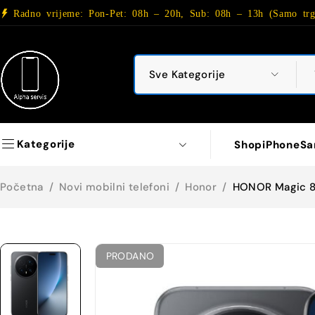
Radno vrijeme: Pon-Pet: 08h – 20h, Sub: 08h – 13h (Samo trg
Kategorije
Shop
iPhone
Sa
Početna
/
Novi mobilni telefoni
/
Honor
/
HONOR Magic 8 
PRODANO