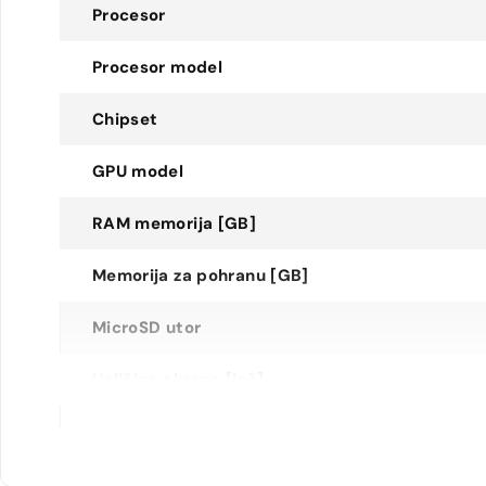
Procesor
Procesor model
Chipset
GPU model
RAM memorija [GB]
Memorija za pohranu [GB]
MicroSD utor
Veličina ekrana [inč]
Rezolucija ekrana
Tip ekrana