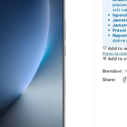
plaćan
vrši n
Isporu
Jamstv
Jamstv
Pravni
Napo
dobra 
Add to w
Pravo na ras
Add to 
Brendovi:
Share: