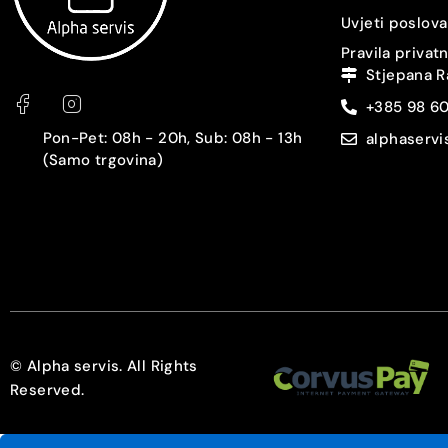
Čitač otiska prstiju
Uvjeti poslova
Pravila privat
Prepoznavanje lica
Stjepana R
+385 98 6
Zaštita
Pon-Pet: 08h - 20h, Sub: 08h - 13h
alphaserv
3.5 mm audio izlaz
(Samo trgovina)
USB konektor
Punjač
Slušalice
Tip baterije
© Alpha servis. All Rights
Reserved.
Kapacitet baterije [mAh]
Brzo punjenje [W]