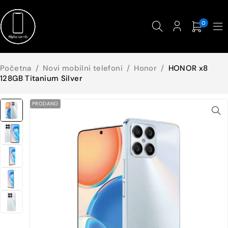
0
Početna
/
Novi mobilni telefoni
/
Honor
/
HONOR x8
128GB Titanium Silver
PRODANO