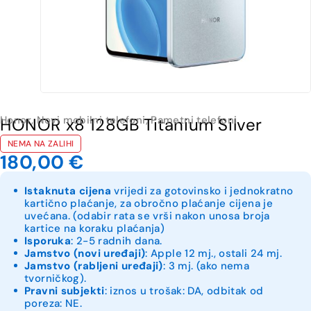
Honor
,
Novi mobilni telefoni
,
Pametni telefoni
HONOR x8 128GB Titanium Silver
NEMA NA ZALIHI
180,00
€
Istaknuta cijena
vrijedi za gotovinsko i jednokratno
kartično plaćanje, za obročno plaćanje cijena je
uvećana. (odabir rata se vrši nakon unosa broja
kartice na koraku plaćanja)
Isporuka
: 2-5 radnih dana.
Jamstvo (novi uređaji)
: Apple 12 mj., ostali 24 mj.
Jamstvo (rabljeni uređaji)
: 3 mj. (ako nema
tvorničkog).
Pravni subjekti
: iznos u trošak: DA, odbitak od
poreza: NE.