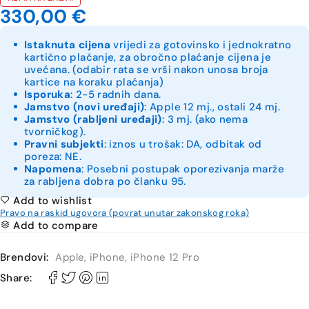
330,00
€
Istaknuta cijena
vrijedi za gotovinsko i jednokratno
kartično plaćanje, za obročno plaćanje cijena je
uvećana. (odabir rata se vrši nakon unosa broja
kartice na koraku plaćanja)
Isporuka
: 2-5 radnih dana.
Jamstvo (novi uređaji)
: Apple 12 mj., ostali 24 mj.
Jamstvo (rabljeni uređaji)
: 3 mj. (ako nema
tvorničkog).
Pravni subjekti
: iznos u trošak: DA, odbitak od
poreza: NE.
Napomena
: Posebni postupak oporezivanja marže
za rabljena dobra po članku 95.
Add to wishlist
Pravo na raskid ugovora (povrat unutar zakonskog roka)
Add to compare
Brendovi:
Apple
,
iPhone
,
iPhone 12 Pro
Share: