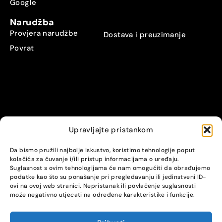
Google
Narudžba
Provjera narudžbe
Dostava i preuzimanje
Povrat
Upravljajte pristankom
© Alpha servis. All Rights Reserved.
Da bismo pružili najbolje iskustvo, koristimo tehnologije poput
kolačića za čuvanje i/ili pristup informacijama o uređaju.
Suglasnost s ovim tehnologijama će nam omogućiti da obrađujemo
podatke kao što su ponašanje pri pregledavanju ili jedinstveni ID-
ovi na ovoj web stranici. Nepristanak ili povlačenje suglasnosti
može negativno utjecati na određene karakteristike i funkcije.