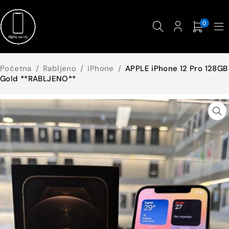
0
Početna
/
Rabljeno
/
iPhone
/
APPLE iPhone 12 Pro 128GB
Gold **RABLJENO**