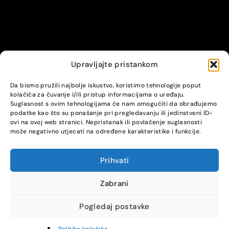
Upravljajte pristankom
© Alpha servis. All Rights Reserved.
Da bismo pružili najbolje iskustvo, koristimo tehnologije poput
kolačića za čuvanje i/ili pristup informacijama o uređaju.
Suglasnost s ovim tehnologijama će nam omogućiti da obrađujemo
podatke kao što su ponašanje pri pregledavanju ili jedinstveni ID-
ovi na ovoj web stranici. Nepristanak ili povlačenje suglasnosti
može negativno utjecati na određene karakteristike i funkcije.
Prihvati
COMPARE
(0)
Zabrani
Pogledaj postavke
Compare