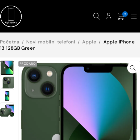
0
Početna
/
Novi mobilni telefoni
/
Apple
/
Apple iPhone
13 128GB Green
PRODANO