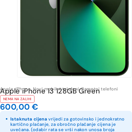
Apple
,
iPhone
,
Novi mobilni telefoni
,
Pametni telefoni
Apple iPhone 13 128GB Green
NEMA NA ZALIHI
600,00
€
Istaknuta cijena
vrijedi za gotovinsko i jednokratno
kartično plaćanje, za obročno plaćanje cijena je
uvećana. (odabir rata se vrši nakon unosa broja