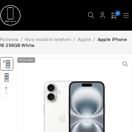
0
Početna
/
Novi mobilni telefoni
/
Apple
/
Apple iPhone
16 256GB White
PRODANO