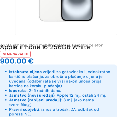
Apple
,
iPhone
,
Novi mobilni telefoni
,
Pametni telefoni
Apple iPhone 16 256GB White
NEMA NA ZALIHI
900,00
€
Istaknuta cijena
vrijedi za gotovinsko i jednokratno
kartično plaćanje, za obročno plaćanje cijena je
uvećana. (odabir rata se vrši nakon unosa broja
kartice na koraku plaćanja)
Isporuka
: 2-5 radnih dana.
Jamstvo (novi uređaji)
: Apple 12 mj., ostali 24 mj.
Jamstvo (rabljeni uređaji)
: 3 mj. (ako nema
tvorničkog).
Pravni subjekti
: iznos u trošak: DA, odbitak od
poreza: NE.