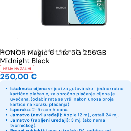
Honor
,
Novi mobilni telefoni
,
Pametni telefoni
HONOR Magic 6 Lite 5G 256GB
Midnight Black
NEMA NA ZALIHI
250,00
€
Istaknuta cijena
vrijedi za gotovinsko i jednokratno
kartično plaćanje, za obročno plaćanje cijena je
uvećana. (odabir rata se vrši nakon unosa broja
kartice na koraku plaćanja)
Isporuka
: 2-5 radnih dana.
Jamstvo (novi uređaji)
: Apple 12 mj., ostali 24 mj.
Jamstvo (rabljeni uređaji)
: 3 mj. (ako nema
tvorničkog).
Pravni subjekti
: iznos u trošak: DA, odbitak od