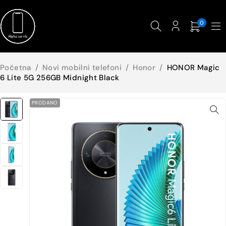
0
Početna
/
Novi mobilni telefoni
/
Honor
/
HONOR Magic
6 Lite 5G 256GB Midnight Black
PRODANO